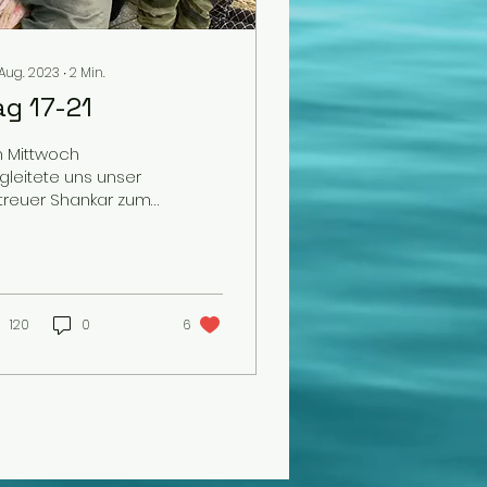
 Aug. 2023
∙
2
Min.
ag 17-21
 Mittwoch
gleitete uns unser
treuer Shankar zum
ycarecenter, wo wir
rerst unseren letzten
g hatten. Nach einer
nde Memory...
120
0
6