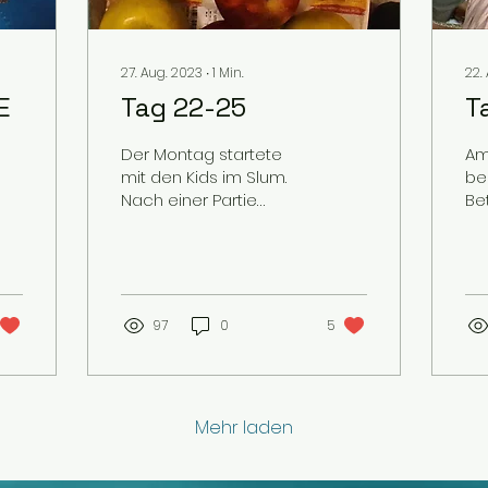
27. Aug. 2023
∙
1
Min.
22.
E
Tag 22-25
T
Der Montag startete
Am
mit den Kids im Slum.
be
Nach einer Partie
Be
Memory spielten wir
Da
noch einige Runden
vo
'Stille Post', was
Ta
erstaunlich gut...
Ru
97
0
5
Mehr laden