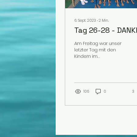
6. Sept. 2023
∙
2
Min.
Tag 26-28 - DANK
Am Freitag war unser
letzter Tag mit den
Kindern im
Daycarecenter. Ein Bub
brachte uns das
Spielen auf einer
Handtrommel ein
wenig bei....
106
0
3